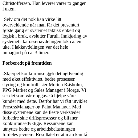
Christoffersen. Han leverer varer to ganger
i uken.
-Selv om det nok kan virke litt
overveldende når man får det presentert
første gang er systemet faktisk enkelt og
logisk i bruk, avslutter Furuli. Innkjøring av
systemet i karosseriavdelingen tok ca. en
uke. I lakkavdelingen var det hele
unnagjort på ca. 3 timer.
Forberedt på fremtiden
-Skjerpet konkurranse gjør det nødvendig
med øket effektivitet, bedre prosesser,
styring og kontroll. sier Morten Røsholm,
PPG Market og Sales Manager i Norge. Vi
ser det som vår oppgave å hjelpe våre
kunder med dette. Derfor har vi fått utviklet
ProsessManager og Paint Manager. Med
disse systemene kan de fleste verksteder
forbedre sine driftsprosesser og bli mer
konkurransedyktige. Ressursene kan
utnyttes bedre og arbeidsbelastningen
fordeles jevnere. Resultatet er at man kan få