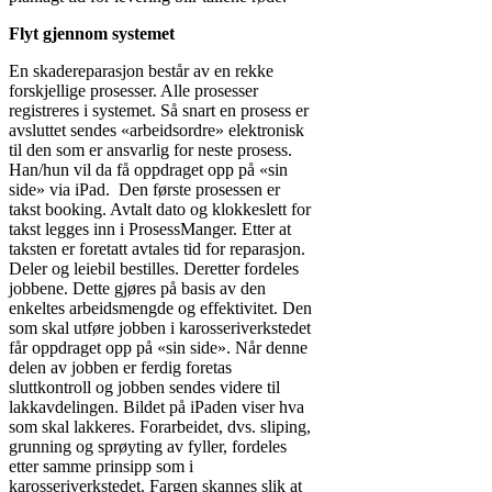
Flyt gjennom systemet
En skadereparasjon består av en rekke
forskjellige prosesser. Alle prosesser
registreres i systemet. Så snart en prosess er
avsluttet sendes «arbeidsordre» elektronisk
til den som er ansvarlig for neste prosess.
Han/hun vil da få oppdraget opp på «sin
side» via iPad. Den første prosessen er
takst booking. Avtalt dato og klokkeslett for
takst legges inn i ProsessManger. Etter at
taksten er foretatt avtales tid for reparasjon.
Deler og leiebil bestilles. Deretter fordeles
jobbene. Dette gjøres på basis av den
enkeltes arbeidsmengde og effektivitet. Den
som skal utføre jobben i karosseriverkstedet
får oppdraget opp på «sin side». Når denne
delen av jobben er ferdig foretas
sluttkontroll og jobben sendes videre til
lakkavdelingen. Bildet på iPaden viser hva
som skal lakkeres. Forarbeidet, dvs. sliping,
grunning og sprøyting av fyller, fordeles
etter samme prinsipp som i
karosseriverkstedet. Fargen skannes slik at