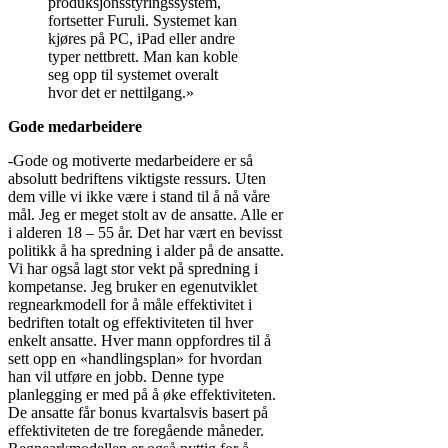
produksjonsstyringssystem,
fortsetter Furuli. Systemet kan
kjøres på PC, iPad eller andre
typer nettbrett. Man kan koble
seg opp til systemet overalt
hvor det er nettilgang.»
Gode medarbeidere
-Gode og motiverte medarbeidere er så
absolutt bedriftens viktigste ressurs. Uten
dem ville vi ikke være i stand til å nå våre
mål. Jeg er meget stolt av de ansatte. Alle er
i alderen 18 – 55 år. Det har vært en bevisst
politikk å ha spredning i alder på de ansatte.
Vi har også lagt stor vekt på spredning i
kompetanse. Jeg bruker en egenutviklet
regnearkmodell for å måle effektivitet i
bedriften totalt og effektiviteten til hver
enkelt ansatte. Hver mann oppfordres til å
sett opp en «handlingsplan» for hvordan
han vil utføre en jobb. Denne type
planlegging er med på å øke effektiviteten.
De ansatte får bonus kvartalsvis basert på
effektiviteten de tre foregående måneder.