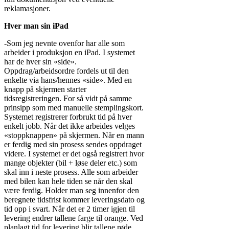
reklamasjoner.
Hver man sin iPad
-Som jeg nevnte ovenfor har alle som
arbeider i produksjon en iPad. I systemet
har de hver sin «side».
Oppdrag/arbeidsordre fordels ut til den
enkelte via hans/hennes «side». Med en
knapp på skjermen starter
tidsregistreringen. For så vidt på samme
prinsipp som med manuelle stemplingskort.
Systemet registrerer forbrukt tid på hver
enkelt jobb. Når det ikke arbeides velges
«stoppknappen» på skjermen. Når en mann
er ferdig med sin prosess sendes oppdraget
videre. I systemet er det også registrert hvor
mange objekter (bil + løse deler etc.) som
skal inn i neste prosess. Alle som arbeider
med bilen kan hele tiden se når den skal
være ferdig. Holder man seg innenfor den
beregnete tidsfrist kommer leveringsdato og
tid opp i svart. Når det er 2 timer igjen til
levering endrer tallene farge til orange. Ved
planlagt tid for levering blir tallene røde.