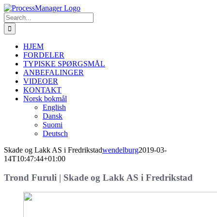
Skip
to
Search
content
for:
HJEM
FORDELER
TYPISKE SPØRGSMÅL
ANBEFALINGER
VIDEOER
KONTAKT
Norsk bokmål
English
Dansk
Suomi
Deutsch
Skade og Lakk AS i Fredrikstad
wendelburg
2019-03-
14T10:47:44+01:00
Trond Furuli |
Skade og Lakk AS i Fredrikstad