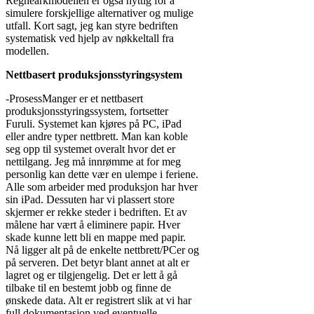
Regnearkmodellen er også nyttig for å
simulere forskjellige alternativer og mulige
utfall. Kort sagt, jeg kan styre bedriften
systematisk ved hjelp av nøkkeltall fra
modellen.
Nettbasert produksjonsstyringsystem
-ProsessManger er et nettbasert
produksjonsstyringssystem, fortsetter
Furuli. Systemet kan kjøres på PC, iPad
eller andre typer nettbrett. Man kan koble
seg opp til systemet overalt hvor det er
nettilgang. Jeg må innrømme at for meg
personlig kan dette vær en ulempe i feriene.
Alle som arbeider med produksjon har hver
sin iPad. Dessuten har vi plassert store
skjermer er rekke steder i bedriften. Et av
målene har vært å eliminere papir. Hver
skade kunne lett bli en mappe med papir.
Nå ligger alt på de enkelte nettbrett/PCer og
på serveren. Det betyr blant annet at alt er
lagret og er tilgjengelig. Det er lett å gå
tilbake til en bestemt jobb og finne de
ønskede data. Alt er registrert slik at vi har
full dokumentasjon ved eventuelle