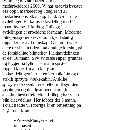
-Som jeg nevnte startet vi med 13
medarbeidere i 2000. Vi har gradvis bygget
oss opp i markedet og i dag er vi 35
medarbeidere. Skade og Lakk AS har tre
avdelinger. En karosseriavdeling med 11
mann hvorav 1 lærling. I tillegg har
avdelingen er arbeidene formann. Moderne
bilreparasjoner krever som kjent stadig
oppdatering av kunnskap. Gjennom våre
eiere er vi sikret den nødvendige kursing på
de forskjellige bilmerker. I lakkavdelingen
er det 10 mann. Syv av disse sliper, grunner
og legger på fyller. To mann sprøyter
topplakk og 1 mann klargjør. I
lakkavdelingen har vi en kombikabin og en
atskilt sprøyte -/tørkekabin. Atskilte
sprøyte-/tørkekabiner er etter mitt syn den
løsningen og den løsningen som gir
absolutt best effektivitet. I tillegg har vi en
bilpleieavdeling. Her jobber det 3 mann.
Totalt hadde vi i forrige år en omsetning på
41,5 mill. kroner.
«ProsessManger er et
nettbasert