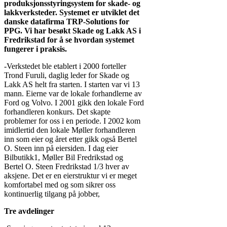
produksjonsstyringsystem for skade- og
lakkverksteder. Systemet er utviklet det
danske datafirma TRP-Solutions for
PPG. Vi har besøkt Skade og Lakk AS i
Fredrikstad for å se hvordan systemet
fungerer i praksis.
-Verkstedet ble etablert i 2000 forteller
Trond Furuli, daglig leder for Skade og
Lakk AS helt fra starten. I starten var vi 13
mann. Eierne var de lokale forhandlerne av
Ford og Volvo. I 2001 gikk den lokale Ford
forhandleren konkurs. Det skapte
problemer for oss i en periode. I 2002 kom
imidlertid den lokale Møller forhandleren
inn som eier og året etter gikk også Bertel
O. Steen inn på eiersiden. I dag eier
Bilbutikk1, Møller Bil Fredrikstad og
Bertel O. Steen Fredrikstad 1/3 hver av
aksjene. Det er en eierstruktur vi er meget
komfortabel med og som sikrer oss
kontinuerlig tilgang på jobber,
Tre avdelinger