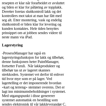
resepten er klar når forarbeidet er avsluttet
og bilen er klar for påføring av topplakk.
Deretter foretas sluttkontroll lakk og det
kontrollers mot takst at man har fått med
seg alt. Etter montering, vask og endelig
sluttkontroll er bilen klar for levering og
kunden kontaktes. Hele tiden benyttes
prinsippet om at jobben sendes videre til
neste mann via iPad.
Lagerstyring
-ProsessManager har også en
lagerstyringsfunksjon for lakk og tilbehør,
denne funksjonen heter PaintManager,
fortsetter Furuli. Når lakkprodukter og
tilbehør tas ut av lageret skannes
strekkoden. Systemet vet derfor til enhver
tid hvor mye som er på lager. Ved
lagertelling er det imponerende hvordan
«kart og terreng» stemmer overens. Det er
lagt inn minimumsbeholdninger i systemet.
Med utgangspunkt i disse genererer
systemet automatisk en bestilling som
sendes elektronisk til vår lakkleverandør C.